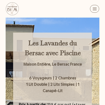
Aller
au
contenu
Les Lavandes du
Bersac avec Piscine
Maison Entière, Le Bersac France
6 Voyageurs | 2 Chambres
1 Lit Double | 2 Lits Simples | 1
Canapé-Lit
Prix à partir de:
139
€
par nuit
(+taxes